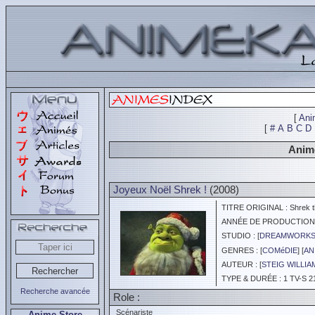
[
Ani
[
#
A
B
C
D
Animé
Joyeux Noël Shrek !
(2008)
TITRE ORIGINAL : Shrek th
ANNÉE DE PRODUCTION :
STUDIO : [
DREAMWORKS 
GENRES : [
COMéDIE
] [
AN
AUTEUR : [
STEIG WILLIA
TYPE & DURÉE : 1 TV-S 2
Recherche avancée
Role :
Scénariste
Anime Store