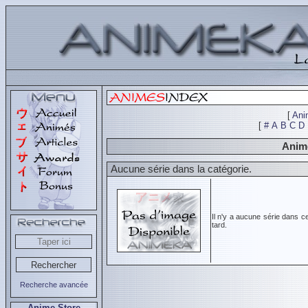
[
Ani
[
#
A
B
C
D
Animé
Aucune série dans la catégorie.
Il n'y a aucune série dans c
tard.
Recherche avancée
Anime Store