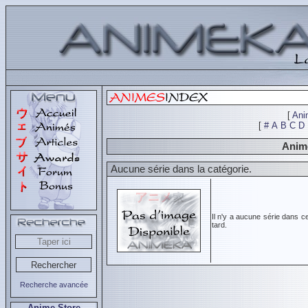
[
Ani
[
#
A
B
C
D
Animé
Aucune série dans la catégorie.
Il n'y a aucune série dans c
tard.
Recherche avancée
Anime Store