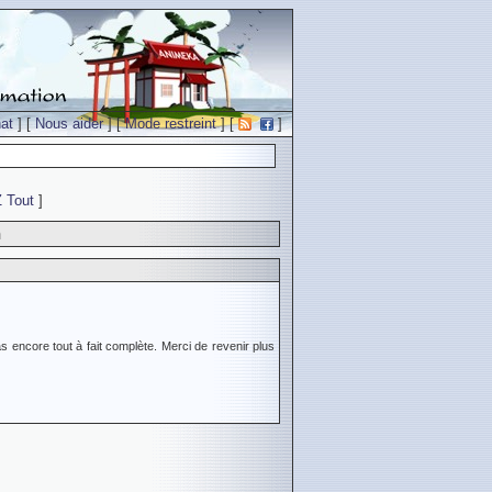
at
] [
Nous aider
] [
Mode restreint
] [
]
Z
Tout
]
n
s encore tout à fait complète. Merci de revenir plus