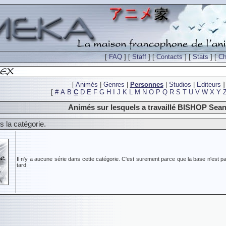
[
FAQ
] [
Staff
] [
Contacts
] [
Stats
] [
Ch
[
Animés
|
Genres
|
Personnes
|
Studios
|
Editeurs
]
[
#
A
B
C
D
E
F
G
H
I
J
K
L
M
N
O
P
Q
R
S
T
U
V
W
X
Y
Animés sur lesquels a travaillé BISHOP Sea
 la catégorie.
Il n'y a aucune série dans cette catégorie. C'est surement parce que la base n'est pa
tard.