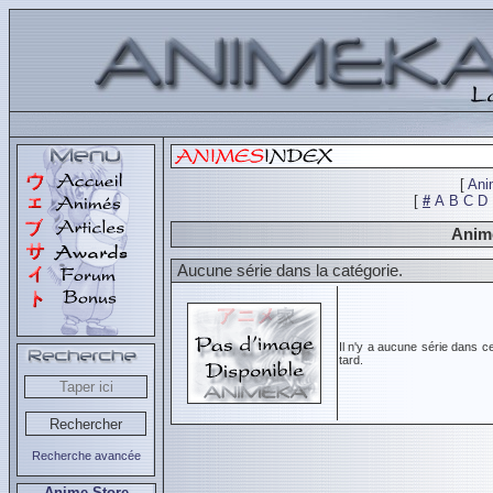
[
Ani
[
#
A
B
C
D
Animé
Aucune série dans la catégorie.
Il n'y a aucune série dans c
tard.
Recherche avancée
Anime Store