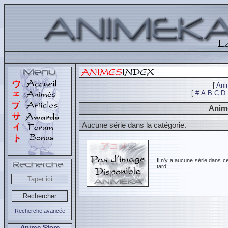
[
Ani
[
#
A
B
C
D
Animé
Aucune série dans la catégorie.
Il n'y a aucune série dans c
tard.
Recherche avancée
Anime Store