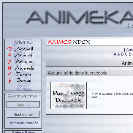
[
Ani
[
#
A
B
C
D
Animé
Aucune série dans la catégorie.
Il n'y a aucune série dans c
tard.
Recherche avancée
Anime Store