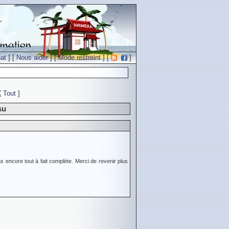
at
] [
Nous aider
] [
Mode restreint
] [
]
Z
Tout
]
su
s encore tout à fait complète. Merci de revenir plus