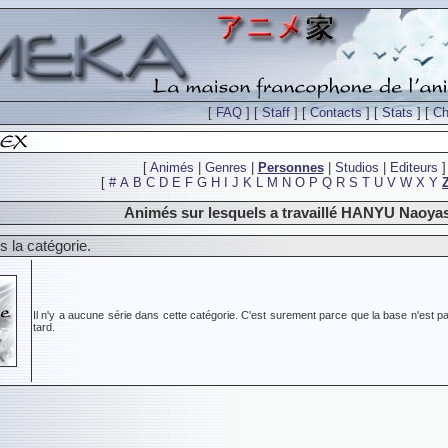
[
FAQ
] [
Staff
] [
Contacts
] [
Stats
] [
Ch
[
Animés
|
Genres
|
Personnes
|
Studios
|
Editeurs
]
[
#
A
B
C
D
E
F
G
H
I
J
K
L
M
N
O
P
Q
R
S
T
U
V
W
X
Y
Animés sur lesquels a travaillé HANYU Naoya
 la catégorie.
Il n'y a aucune série dans cette catégorie. C'est surement parce que la base n'est pa
tard.