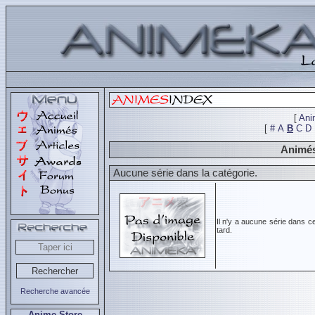
[
Ani
[
#
A
B
C
D
Animés
Aucune série dans la catégorie.
Il n'y a aucune série dans c
tard.
Recherche avancée
Anime Store