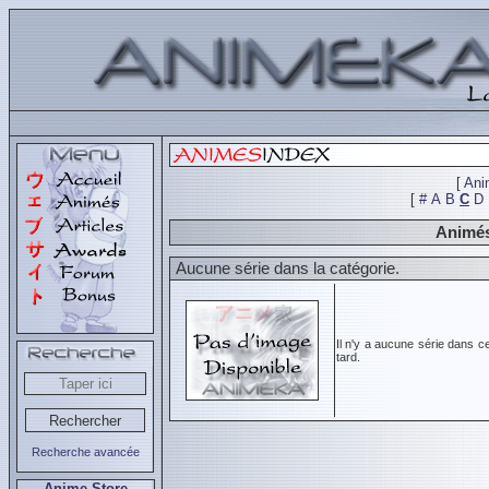
[
Ani
[
#
A
B
C
D
Animés
Aucune série dans la catégorie.
Il n'y a aucune série dans c
tard.
Recherche avancée
Anime Store