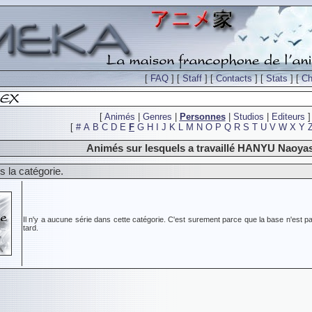
[
FAQ
] [
Staff
] [
Contacts
] [
Stats
] [
Ch
[
Animés
|
Genres
|
Personnes
|
Studios
|
Editeurs
]
[
#
A
B
C
D
E
F
G
H
I
J
K
L
M
N
O
P
Q
R
S
T
U
V
W
X
Y
Animés sur lesquels a travaillé HANYU Naoya
 la catégorie.
Il n'y a aucune série dans cette catégorie. C'est surement parce que la base n'est pa
tard.