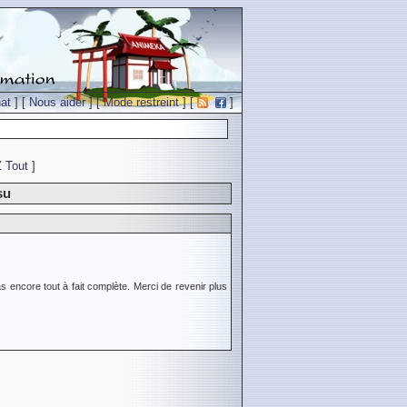
at
] [
Nous aider
] [
Mode restreint
] [
]
Z
Tout
]
su
s encore tout à fait complète. Merci de revenir plus