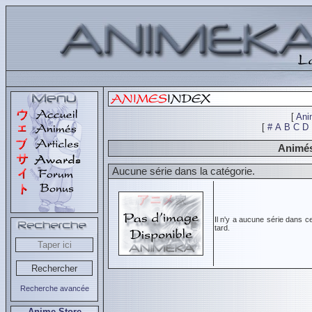
[
Ani
[
#
A
B
C
D
Animés
Aucune série dans la catégorie.
Il n'y a aucune série dans c
tard.
Recherche avancée
Anime Store