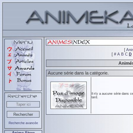
[
Ani
[
#
A
B
C
D
Animés
Aucune série dans la catégorie.
Il n'y a aucune série dans c
tard.
Recherche avancée
Anime Store