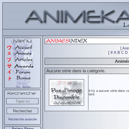
[
Ani
[
#
A
B
C
D
Animés
Aucune série dans la catégorie.
Il n'y a aucune série dans c
tard.
Recherche avancée
Anime Store