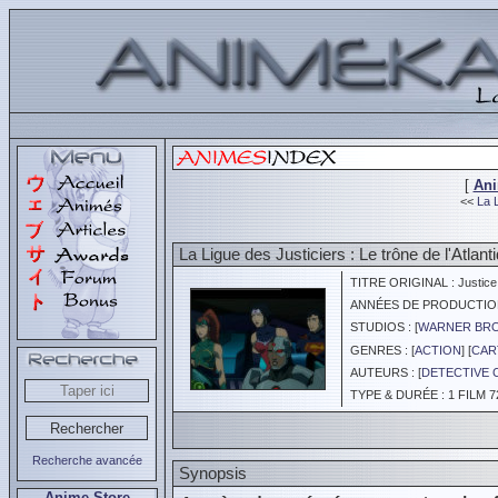
[
An
<<
La L
La Ligue des Justiciers : Le trône de l'Atlant
TITRE ORIGINAL : Justice L
ANNÉES DE PRODUCTION :
STUDIOS : [
WARNER BRO
GENRES : [
ACTION
] [
CAR
AUTEURS : [
DETECTIVE 
TYPE & DURÉE : 1 FILM 7
Recherche avancée
Synopsis
Anime Store