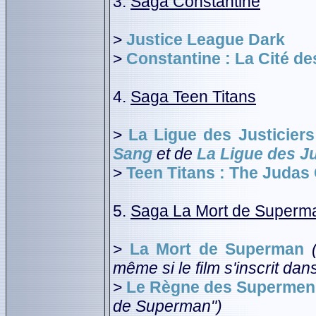
3.
Saga Constantine
>
Justice League Dark
>
Constantine : La Cité d
4.
Saga Teen Titans
>
La Ligue des Justiciers
Sang
et de
La Ligue des Jus
>
Teen Titans : The Judas
5.
Saga La Mort de Superm
>
La Mort de Superman
même si le film s'inscrit dan
>
Le Règne des Supermen
de Superman")