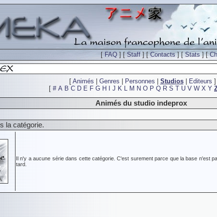
[
FAQ
] [
Staff
] [
Contacts
] [
Stats
] [
Ch
[
Animés
|
Genres
|
Personnes
|
Studios
|
Editeurs
]
[
#
A
B
C
D
E
F
G
H
I
J
K
L
M
N
O
P
Q
R
S
T
U
V
W
X
Y
Animés du studio indeprox
 la catégorie.
Il n'y a aucune série dans cette catégorie. C'est surement parce que la base n'est pa
tard.