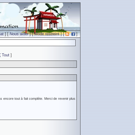
at
] [
Nous aider
] [
Mode restreint
] [
]
Z
Tout
]
s encore tout à fait complète. Merci de revenir plus