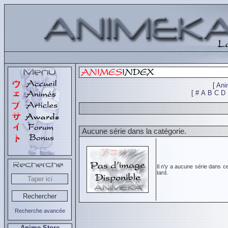
[
Ani
[
#
A
B
C
D
Aucune série dans la catégorie.
Il n'y a aucune série dans c
tard.
Recherche avancée
Anime Store