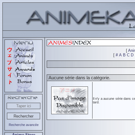
[
Ani
[
#
A
B
C
D
Aucune série dans la catégorie.
Il n'y a aucune série dans c
tard.
Recherche avancée
Anime Store