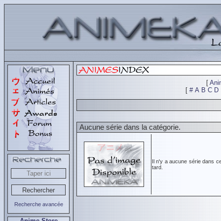
[
Ani
[
#
A
B
C
D
Aucune série dans la catégorie.
Il n'y a aucune série dans c
tard.
Recherche avancée
Anime Store