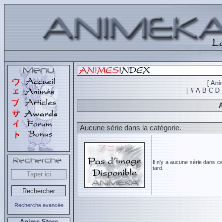
[
Ani
[
#
A
B
C
D
Aucune série dans la catégorie.
Il n'y a aucune série dans c
tard.
Recherche avancée
Anime Store