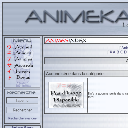
[
Ani
[
#
A
B
C
D
Aucune série dans la catégorie.
Il n'y a aucune série dans c
tard.
Recherche avancée
Anime Store