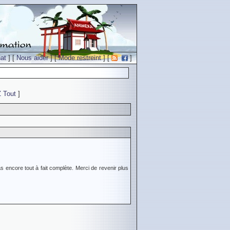
at
] [
Nous aider
] [
Mode restreint
] [
]
Z
Tout
]
s encore tout à fait complète. Merci de revenir plus