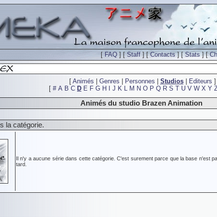
[
FAQ
] [
Staff
] [
Contacts
] [
Stats
] [
Ch
[
Animés
|
Genres
|
Personnes
|
Studios
|
Editeurs
]
[
#
A
B
C
D
E
F
G
H
I
J
K
L
M
N
O
P
Q
R
S
T
U
V
W
X
Y
Animés du studio Brazen Animation
 la catégorie.
Il n'y a aucune série dans cette catégorie. C'est surement parce que la base n'est pa
tard.