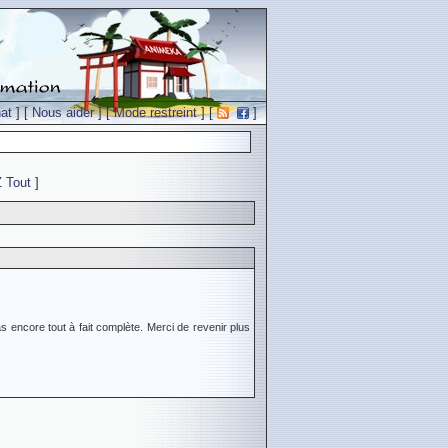
at
] [
Nous aider
] [
Mode restreint
] [
]
Z
Tout
]
s encore tout à fait complète. Merci de revenir plus