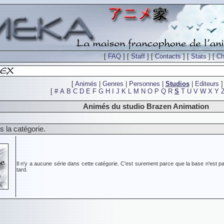
[
FAQ
] [
Staff
] [
Contacts
] [
Stats
] [
Ch
[
Animés
|
Genres
|
Personnes
|
Studios
|
Editeurs
]
[
#
A
B
C
D
E
F
G
H
I
J
K
L
M
N
O
P
Q
R
S
T
U
V
W
X
Y
Animés du studio Brazen Animation
 la catégorie.
Il n'y a aucune série dans cette catégorie. C'est surement parce que la base n'est pa
tard.