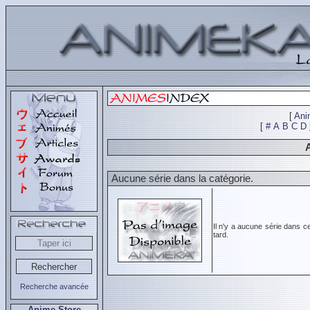
[
Ani
[
#
A
B
C
D
Aucune série dans la catégorie.
Il n'y a aucune série dans c
tard.
Recherche avancée
Anime Store