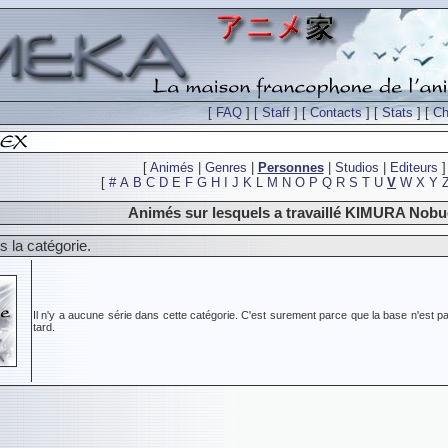
[
FAQ
] [
Staff
] [
Contacts
] [
Stats
] [
Ch
[
Animés
|
Genres
|
Personnes
|
Studios
|
Editeurs
]
[
#
A
B
C
D
E
F
G
H
I
J
K
L
M
N
O
P
Q
R
S
T
U
V
W
X
Y
Animés sur lesquels a travaillé KIMURA Nob
 la catégorie.
Il n'y a aucune série dans cette catégorie. C'est surement parce que la base n'est pa
tard.