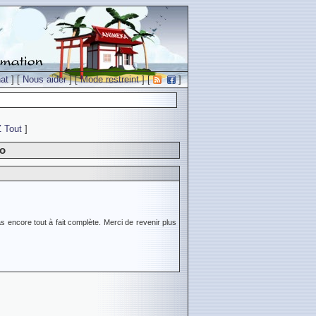
at
] [
Nous aider
] [
Mode restreint
] [
]
Z
Tout
]
uo
s encore tout à fait complète. Merci de revenir plus