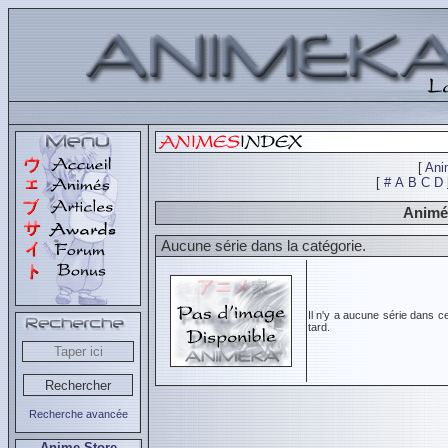
[
Ani
[
#
A
B
C
D
Animés
Aucune série dans la catégorie.
Il n'y a aucune série dans c
tard.
Recherche avancée
Anime Store