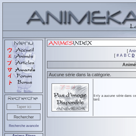
[
Ani
[
#
A
B
C
D
Animés
Aucune série dans la catégorie.
Il n'y a aucune série dans c
tard.
Recherche avancée
Anime Store