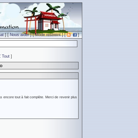
at
] [
Nous aider
] [
Mode restreint
] [
]
Z
Tout
]
uo
s encore tout à fait complète. Merci de revenir plus