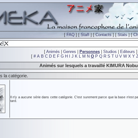
[
FAQ
] [
Staff
] [
Contacts
] [
Stats
] [
Ch
[
Animés
|
Genres
|
Personnes
|
Studios
|
Editeurs
]
[
#
A
B
C
D
E
F
G
H
I
J
K
L
M
N
O
P
Q
R
S
T
U
V
W
X
Y
Animés sur lesquels a travaillé KIMURA Nob
 la catégorie.
Il n'y a aucune série dans cette catégorie. C'est surement parce que la base n'est pa
tard.