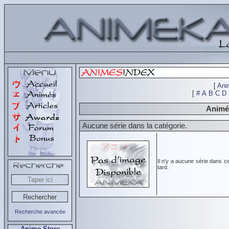
[
Ani
[
#
A
B
C
D
Animés
Aucune série dans la catégorie.
Il n'y a aucune série dans c
tard.
Recherche avancée
Anime Store