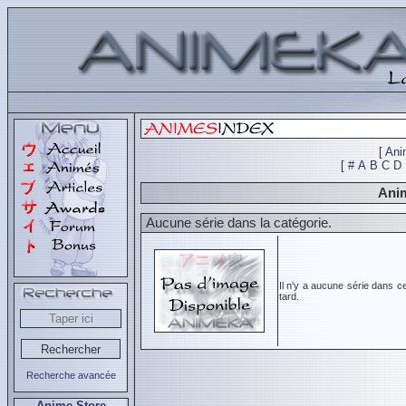
[
Ani
[
#
A
B
C
D
Anim
Aucune série dans la catégorie.
Il n'y a aucune série dans c
tard.
Recherche avancée
Anime Store