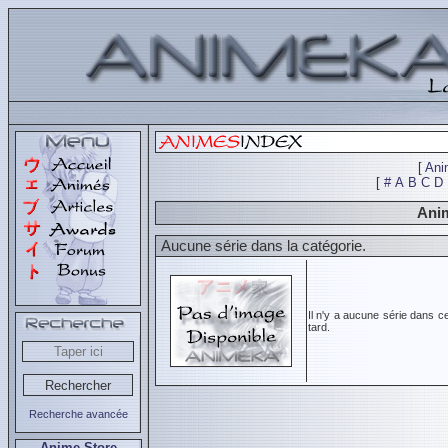
[
Ani
[
#
A
B
C
D
Anim
Aucune série dans la catégorie.
Il n'y a aucune série dans c
tard.
Recherche avancée
Anime Store