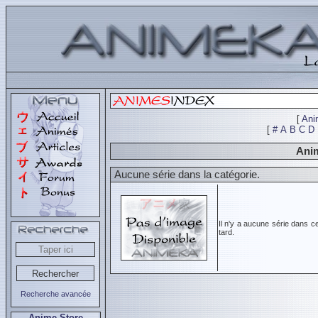
[
Ani
[
#
A
B
C
D
Anim
Aucune série dans la catégorie.
Il n'y a aucune série dans c
tard.
Recherche avancée
Anime Store