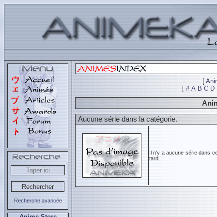
[
Ani
[
#
A
B
C
D
Anim
Aucune série dans la catégorie.
Il n'y a aucune série dans c
tard.
Recherche avancée
Anime Store