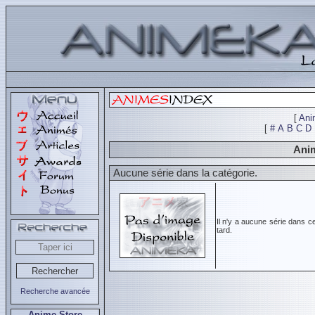
[
Ani
[
#
A
B
C
D
Anim
Aucune série dans la catégorie.
Il n'y a aucune série dans c
tard.
Recherche avancée
Anime Store