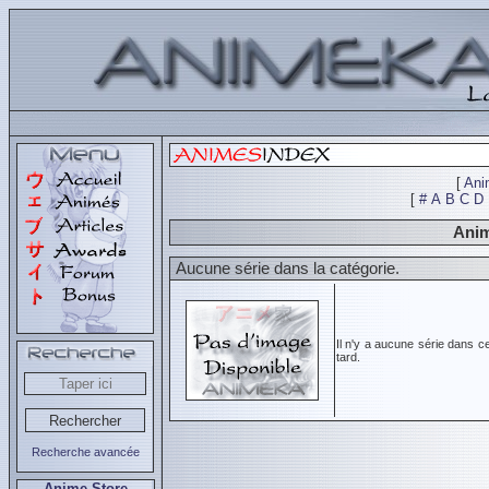
[
Ani
[
#
A
B
C
D
Anim
Aucune série dans la catégorie.
Il n'y a aucune série dans c
tard.
Recherche avancée
Anime Store