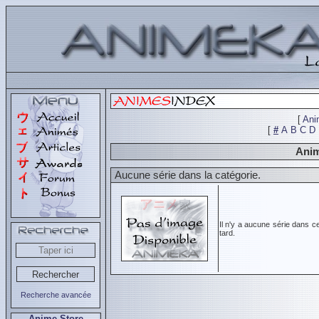
[
Ani
[
#
A
B
C
D
Anim
Aucune série dans la catégorie.
Il n'y a aucune série dans c
tard.
Recherche avancée
Anime Store