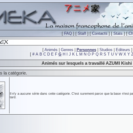
[
FAQ
] [
Staff
] [
Contacts
] [
Stats
] [
Ch
[
Animés
|
Genres
|
Personnes
|
Studios
|
Editeurs
]
[
#
A
B
C
D
E
F
G
H
I
J
K
L
M
N
O
P
Q
R
S
T
U
V
W
X
Y
Animés sur lesquels a travaillé AZUMI Kishi
 la catégorie.
Il n'y a aucune série dans cette catégorie. C'est surement parce que la base n'est pa
tard.