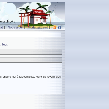
at
] [
Nous aider
] [
Mode restreint
] [
]
Z
Tout
]
s encore tout à fait complète. Merci de revenir plus