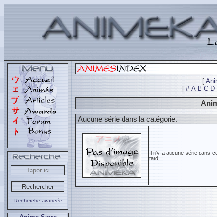
[
Ani
[
#
A
B
C
D
Anim
Aucune série dans la catégorie.
Il n'y a aucune série dans c
tard.
Recherche avancée
Anime Store