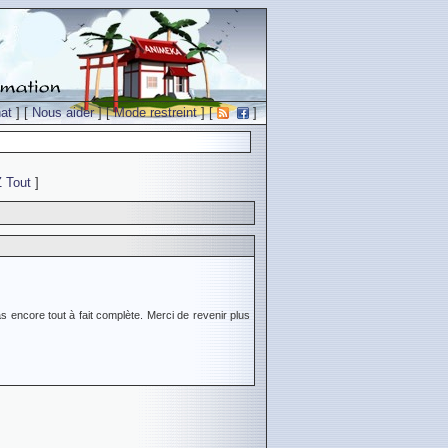
at
] [
Nous aider
] [
Mode restreint
] [
]
Z
Tout
]
s encore tout à fait complète. Merci de revenir plus