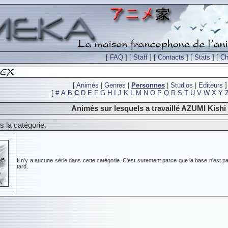
[
FAQ
] [
Staff
] [
Contacts
] [
Stats
] [
Ch
[
Animés
|
Genres
|
Personnes
|
Studios
|
Editeurs
]
[
#
A
B
C
D
E
F
G
H
I
J
K
L
M
N
O
P
Q
R
S
T
U
V
W
X
Y
Animés sur lesquels a travaillé AZUMI Kishi
 la catégorie.
Il n'y a aucune série dans cette catégorie. C'est surement parce que la base n'est pa
tard.