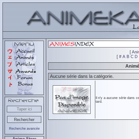
[
Ani
[
#
A
B
C
D
Animés
Aucune série dans la catégorie.
Il n'y a aucune série dans c
tard.
Recherche avancée
Anime Store