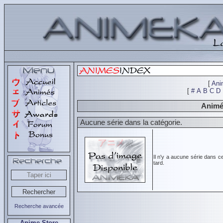
[
Ani
[
#
A
B
C
D
Animés
Aucune série dans la catégorie.
Il n'y a aucune série dans c
tard.
Recherche avancée
Anime Store