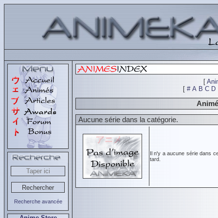
[
Ani
[
#
A
B
C
D
Animés
Aucune série dans la catégorie.
Il n'y a aucune série dans c
tard.
Recherche avancée
Anime Store