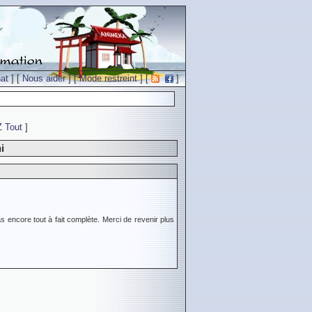
at
] [
Nous aider
] [
Mode restreint
] [
]
Z
Tout
]
i
s encore tout à fait complète. Merci de revenir plus