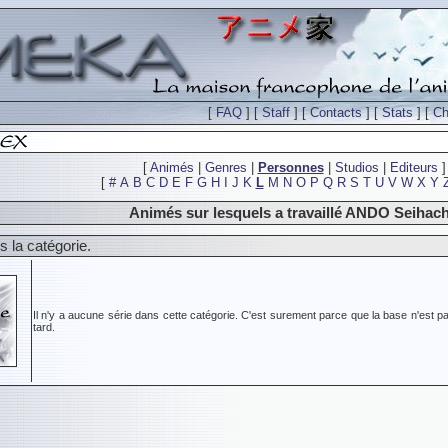
[
FAQ
] [
Staff
] [
Contacts
] [
Stats
] [
Ch
[
Animés
|
Genres
|
Personnes
|
Studios
|
Editeurs
]
[
#
A
B
C
D
E
F
G
H
I
J
K
L
M
N
O
P
Q
R
S
T
U
V
W
X
Y
Animés sur lesquels a travaillé ANDO Seihach
 la catégorie.
Il n'y a aucune série dans cette catégorie. C'est surement parce que la base n'est pa
tard.