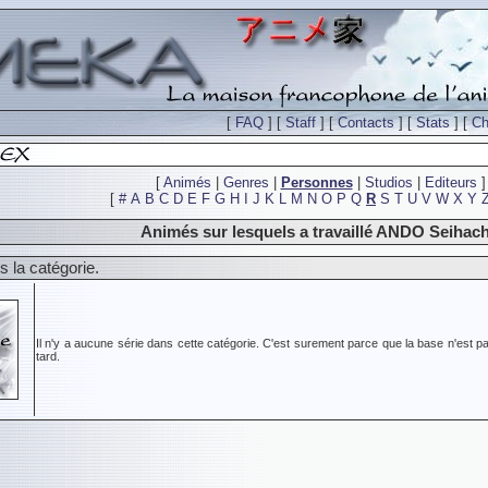
[
FAQ
] [
Staff
] [
Contacts
] [
Stats
] [
Ch
[
Animés
|
Genres
|
Personnes
|
Studios
|
Editeurs
]
[
#
A
B
C
D
E
F
G
H
I
J
K
L
M
N
O
P
Q
R
S
T
U
V
W
X
Y
Animés sur lesquels a travaillé ANDO Seihach
 la catégorie.
Il n'y a aucune série dans cette catégorie. C'est surement parce que la base n'est pa
tard.