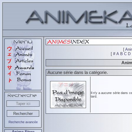
[
Ani
[
#
A
B
C
D
Anim
Aucune série dans la catégorie.
Il n'y a aucune série dans c
tard.
Recherche avancée
Anime Store