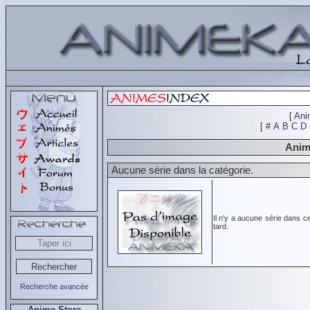
[
Ani
[
#
A
B
C
D
Anim
Aucune série dans la catégorie.
Il n'y a aucune série dans c
tard.
Recherche avancée
Anime Store