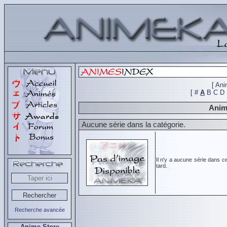
[
Ani
[
#
A
B
C
D
Anim
Aucune série dans la catégorie.
Il n'y a aucune série dans c
tard.
Recherche avancée
Anime Store