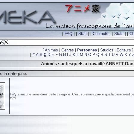
[
FAQ
] [
Staff
] [
Contacts
] [
Stats
] [
Ch
[
Animés
|
Genres
|
Personnes
|
Studios
|
Editeurs
]
[
#
A
B
C
D
E
F
G
H
I
J
K
L
M
N
O
P
Q
R
S
T
U
V
W
X
Y
Animés sur lesquels a travaillé ABNETT Dan
 la catégorie.
Il n'y a aucune série dans cette catégorie. C'est surement parce que la base n'est pa
tard.