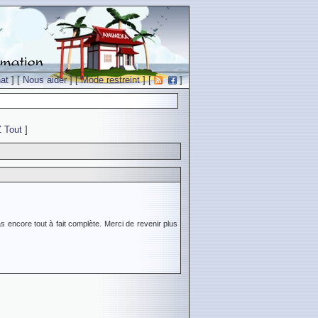
at
] [
Nous aider
] [
Mode restreint
] [
]
Z
Tout
]
s encore tout à fait complète. Merci de revenir plus