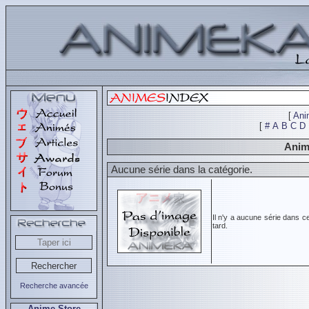
[
Ani
[
#
A
B
C
D
Anim
Aucune série dans la catégorie.
Il n'y a aucune série dans c
tard.
Recherche avancée
Anime Store