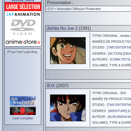
Presentation :
I.D.P = Innovation Diffusion Production
Ashita No Joe 2
(1991)
TITRE ORIGINAL : Ashita n
ANNÉES DE PRODUCTION :
STUDIO : [
TMS ENTERTAI
GENRES : [
ACTION
] [
DRA
AUTEURS : [
CHIBA TETS
VOLUMES, TYPE & DURÉE 
B'tX
(2007)
TITRE ORIGINAL : B'tX
ANNÉE DE PRODUCTION :
STUDIO : [
TMS ENTERTAI
GENRES : [
AVENTURE
] [
C
AUTEUR : [
KURUMADA M
Liste complète
VOLUMES, TYPE & DURÉE 