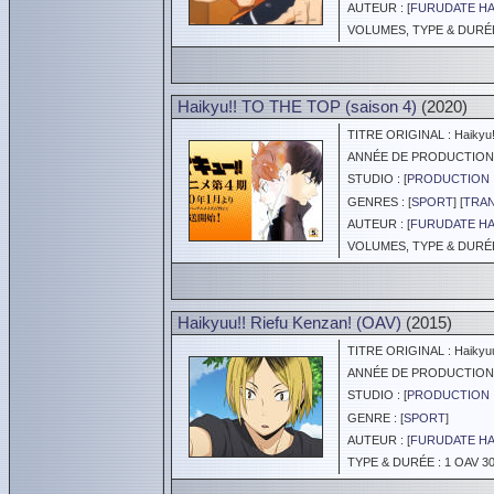
AUTEUR : [
FURUDATE HA
VOLUMES, TYPE & DURÉE 
Haikyu!! TO THE TOP (saison 4)
(2020)
TITRE ORIGINAL : Haikyu!!
ANNÉE DE PRODUCTION :
STUDIO : [
PRODUCTION 
GENRES : [
SPORT
] [
TRAN
AUTEUR : [
FURUDATE HA
VOLUMES, TYPE & DURÉE 
Haikyuu!! Riefu Kenzan! (OAV)
(2015)
TITRE ORIGINAL : Haikyuu
ANNÉE DE PRODUCTION :
STUDIO : [
PRODUCTION 
GENRE : [
SPORT
]
AUTEUR : [
FURUDATE HA
TYPE & DURÉE : 1 OAV 30