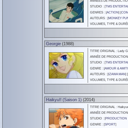
ANNÉES DE PRODUCTION :
STUDIO : [
TMS ENTERTAI
GENRES : [
ACTION
] [
COM
AUTEURS : [
MONKEY PU
VOLUMES, TYPE & DURÉE 
Georgie
(1988)
TITRE ORIGINAL : Lady G
ANNÉE DE PRODUCTION :
STUDIO : [
TMS ENTERTAI
GENRE : [
AMOUR & AMITI
AUTEURS : [
IZAWA MAN
] [
VOLUMES, TYPE & DURÉE 
Haikyu!! (Saison 1)
(2014)
TITRE ORIGINAL : Haikyuu
ANNÉE DE PRODUCTION :
STUDIO : [
PRODUCTION 
GENRE : [
SPORT
]