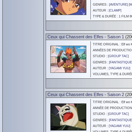
GENRES : [
AVENTURE
] [
M
AUTEUR : [
CLAMP
]
TYPE & DURÉE : 1 FILM 8
Ceux qui Chassent des Elfes - Saison 1
(20
TITRE ORIGINAL : Elf wo K
ANNÉES DE PRODUCTION :
STUDIO : [
GROUP TAC
]
GENRES : [
FANTASTIQUE
AUTEUR : [
YAGAMI YUU
]
VOLUMES, TYPE & DURÉE 
Ceux qui Chassent des Elfes - Saison 2
(20
TITRE ORIGINAL : Elf wo K
ANNÉE DE PRODUCTION :
STUDIO : [
GROUP TAC
]
GENRES : [
FANTASTIQUE
AUTEUR : [
YAGAMI YUU
]
VOLUMES, TYPE & DURÉE 