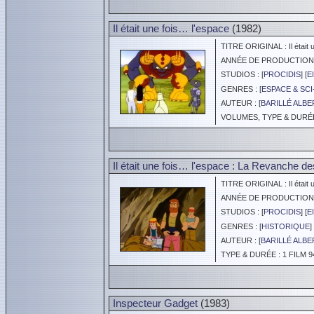
Il était une fois… l'espace
(1982)
TITRE ORIGINAL : Il était u
ANNÉE DE PRODUCTION :
STUDIOS : [
PROCIDIS
] [
E
GENRES : [
ESPACE & SCI
AUTEUR : [
BARILLÉ ALBE
VOLUMES, TYPE & DURÉE 
Il était une fois… l'espace : La Revanche 
TITRE ORIGINAL : Il était 
ANNÉE DE PRODUCTION :
STUDIOS : [
PROCIDIS
] [
E
GENRES : [
HISTORIQUE
] 
AUTEUR : [
BARILLÉ ALBE
TYPE & DURÉE : 1 FILM 9
Inspecteur Gadget
(1983)