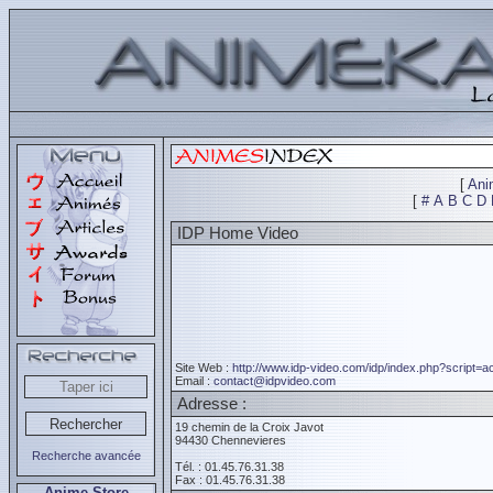
[
Ani
[
#
A
B
C
D
IDP Home Video
Site Web :
http://www.idp-video.com/idp/index.php?script=ac
Email :
contact@idpvideo.com
Adresse :
19 chemin de la Croix Javot
94430 Chennevieres
Recherche avancée
Tél. : 01.45.76.31.38
Fax : 01.45.76.31.38
Anime Store