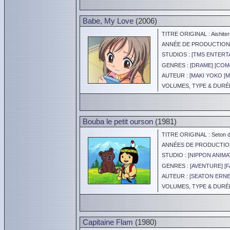
Babe, My Love
(2006)
TITRE ORIGINAL : Aishite
ANNÉE DE PRODUCTION :
STUDIOS : [
TMS ENTERTA
GENRES : [
DRAME
] [
COM
AUTEUR : [
MAKI YOKO [
VOLUMES, TYPE & DURÉE 
Bouba le petit ourson
(1981)
TITRE ORIGINAL : Seton d
ANNÉES DE PRODUCTION :
STUDIO : [
NIPPON ANIMA
GENRES : [
AVENTURE
] [
F
AUTEUR : [
SEATON ERN
VOLUMES, TYPE & DURÉE 
Capitaine Flam
(1980)