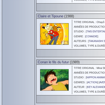
Claire et Tipoune
(1988)
TITRE ORIGINAL : Ohayô 
ANNÉES DE PRODUCTION :
STUDIO : [
TMS ENTERTAI
GENRE : [
COMéDIE
]
AUTEURS : [
TAKANASHI 
VOLUMES, TYPE & DURÉE 
Conan le fils du futur
(1989)
TITRE ORIGINAL : Mirai S
ANNÉES DE PRODUCTION :
STUDIO : [
NIPPON ANIMA
GENRES : [
ACTION
] [
AVE
AUTEUR : [
KEY ALEXAND
VOLUMES, TYPE & DURÉE 