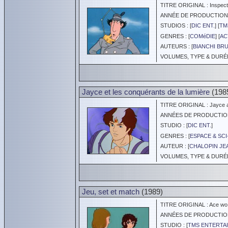
TITRE ORIGINAL : Inspect
ANNÉE DE PRODUCTION :
STUDIOS : [
DIC ENT.
] [
TM
GENRES : [
COMéDIE
] [
AC
AUTEURS : [
BIANCHI BR
VOLUMES, TYPE & DURÉE 
Jayce et les conquérants de la lumière
(198
TITRE ORIGINAL : Jayce an
ANNÉES DE PRODUCTION :
STUDIO : [
DIC ENT.
]
GENRES : [
ESPACE & SCI
AUTEUR : [
CHALOPIN JE
VOLUMES, TYPE & DURÉE 
Jeu, set et match
(1989)
TITRE ORIGINAL : Ace wo
ANNÉES DE PRODUCTION :
STUDIO : [
TMS ENTERTAI