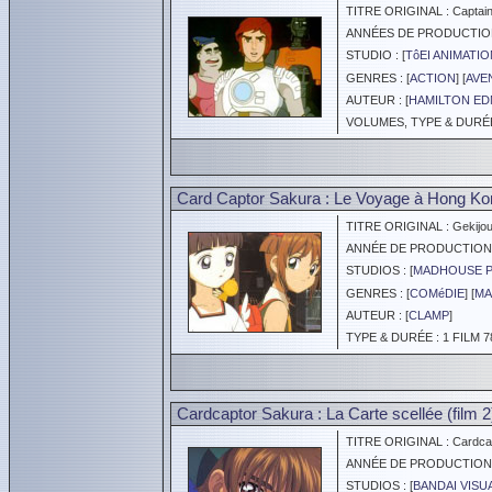
TITRE ORIGINAL : Captain
ANNÉES DE PRODUCTION :
STUDIO : [
TôEI ANIMATIO
GENRES : [
ACTION
] [
AVE
AUTEUR : [
HAMILTON E
VOLUMES, TYPE & DURÉE 
Card Captor Sakura : Le Voyage à Hong Kon
TITRE ORIGINAL : Gekijou
ANNÉE DE PRODUCTION :
STUDIOS : [
MADHOUSE 
GENRES : [
COMéDIE
] [
MA
AUTEUR : [
CLAMP
]
TYPE & DURÉE : 1 FILM 7
Cardcaptor Sakura : La Carte scellée (film 2
TITRE ORIGINAL : Cardcapt
ANNÉE DE PRODUCTION :
STUDIOS : [
BANDAI VISU